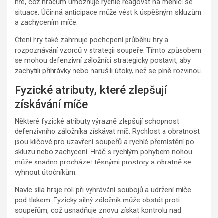
hře, což hráčům umožňuje rychle reagovat na měnící se
situace. Účinná anticipace může vést k úspěšným skluzům
a zachycením míče.
Čtení hry také zahrnuje pochopení průběhu hry a
rozpoznávání vzorců v strategii soupeře. Tímto způsobem
se mohou defenzivní záložníci strategicky postavit, aby
zachytili přihrávky nebo narušili útoky, než se plně rozvinou.
Fyzické atributy, které zlepšují
získávání míče
Některé fyzické atributy výrazně zlepšují schopnost
defenzivního záložníka získávat míč. Rychlost a obratnost
jsou klíčové pro uzavření soupeřů a rychlé přemístění po
skluzu nebo zachycení. Hráč s rychlým pohybem nohou
může snadno procházet těsnými prostory a obratně se
vyhnout útočníkům.
Navíc síla hraje roli při vyhrávání soubojů a udržení míče
pod tlakem. Fyzicky silný záložník může obstát proti
soupeřům, což usnadňuje znovu získat kontrolu nad