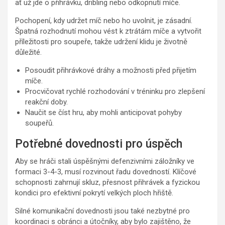
ať už jde o přihrávku, dribling nebo odkopnutí míče.
Pochopení, kdy udržet míč nebo ho uvolnit, je zásadní.
Špatná rozhodnutí mohou vést k ztrátám míče a vytvořit
příležitosti pro soupeře, takže udržení klidu je životně
důležité.
Posoudit přihrávkové dráhy a možnosti před přijetím
míče.
Procvičovat rychlé rozhodování v tréninku pro zlepšení
reakční doby.
Naučit se číst hru, aby mohli anticipovat pohyby
soupeřů.
Potřebné dovednosti pro úspěch
Aby se hráči stali úspěšnými defenzivními záložníky ve
formaci 3-4-3, musí rozvinout řadu dovedností. Klíčové
schopnosti zahrnují skluz, přesnost přihrávek a fyzickou
kondici pro efektivní pokrytí velkých ploch hřiště.
Silné komunikační dovednosti jsou také nezbytné pro
koordinaci s obránci a útočníky, aby bylo zajištěno, že