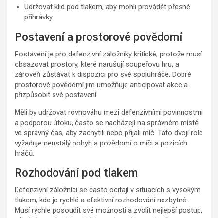
Udržovat klid pod tlakem, aby mohli provádět přesné
přihrávky.
Postavení a prostorové povědomí
Postavení je pro defenzivní záložníky kritické, protože musí
obsazovat prostory, které narušují soupeřovu hru, a
zároveň zůstávat k dispozici pro své spoluhráče. Dobré
prostorové povědomí jim umožňuje anticipovat akce a
přizpůsobit své postavení.
Měli by udržovat rovnováhu mezi defenzivními povinnostmi
a podporou útoku, často se nacházejí na správném místě
ve správný čas, aby zachytili nebo přijali míč. Tato dvojí role
vyžaduje neustálý pohyb a povědomí o míči a pozicích
hráčů.
Rozhodování pod tlakem
Defenzivní záložníci se často ocitají v situacích s vysokým
tlakem, kde je rychlé a efektivní rozhodování nezbytné.
Musí rychle posoudit své možnosti a zvolit nejlepší postup,