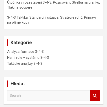
Útočníci v rozestavení 3-4-3: Pozicování, Střelba na branku,
Tlak na soupeře
3-4-3 Taktika: Standardní situace, Strategie rohů, Přípravy
na přímé kopy
Kategorie
Analýza formace 3-4-3
Herní role v systému 3-4-3
Taktické analýzy 3-4-3
Hledat
S
e
a