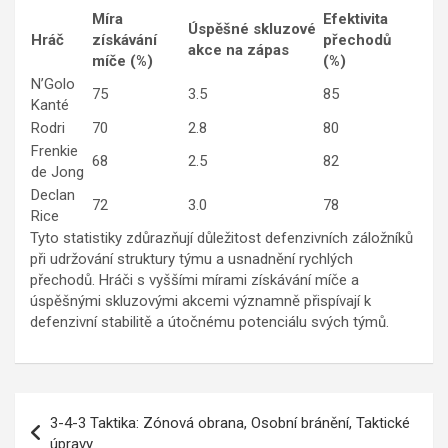
Míra
Efektivita
Úspěšné skluzové
Hráč
získávání
přechodů
akce na zápas
míče (%)
(%)
N’Golo
75
3.5
85
Kanté
Rodri
70
2.8
80
Frenkie
68
2.5
82
de Jong
Declan
72
3.0
78
Rice
Tyto statistiky zdůrazňují důležitost defenzivních záložníků
při udržování struktury týmu a usnadnění rychlých
přechodů. Hráči s vyššími mírami získávání míče a
úspěšnými skluzovými akcemi významně přispívají k
defenzivní stabilitě a útočnému potenciálu svých týmů.
Post
3-4-3 Taktika: Zónová obrana, Osobní bránění, Taktické
navigation
úpravy