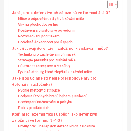
Jaká je role defenzivních záložníků ve formaci 3-4-3?
Klíčové odpovědnosti při získávání míče
Vliv na přechodovou hru
Postavení a prostorové povědomí
Rozhodování pod tlakem
Potřebné dovednosti pro úspěch
Jak přispívají defenzivní záložníci k získávání míče?
Techniky pro zachytávání přihrávek
Strategie presinku pro získání míče
Důležitost anticipace a čtení hry
Fyzické atributy, které zlepšují získávání míče
Jaké jsou účinné strategie přechodové hry pro
defenzivní záložníky?
Rychlé metody distribuce
Podpora útočných hráčů během přechodů
Pochopení načasování a pohybu
Role v protiútocích
Kteří hráči exemplifikují úspěch jako defenzivní
záložníci ve formaci 3-4-3?
Profily hráčů nejlepších defenzivních záložníků