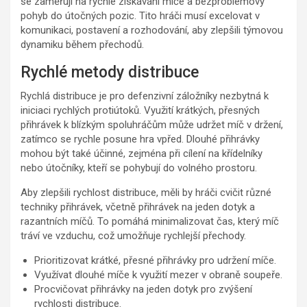
se zaměřují na rychlé získávání míče a bezproblémový
pohyb do útočných pozic. Tito hráči musí excelovat v
komunikaci, postavení a rozhodování, aby zlepšili týmovou
dynamiku během přechodů.
Rychlé metody distribuce
Rychlá distribuce je pro defenzivní záložníky nezbytná k
iniciaci rychlých protiútoků. Využití krátkých, přesných
přihrávek k blízkým spoluhráčům může udržet míč v držení,
zatímco se rychle posune hra vpřed. Dlouhé přihrávky
mohou být také účinné, zejména při cílení na křídelníky
nebo útočníky, kteří se pohybují do volného prostoru.
Aby zlepšili rychlost distribuce, měli by hráči cvičit různé
techniky přihrávek, včetně přihrávek na jeden dotyk a
razantních míčů. To pomáhá minimalizovat čas, který míč
tráví ve vzduchu, což umožňuje rychlejší přechody.
Prioritizovat krátké, přesné přihrávky pro udržení míče.
Využívat dlouhé míče k využití mezer v obraně soupeře.
Procvičovat přihrávky na jeden dotyk pro zvýšení
rychlosti distribuce.