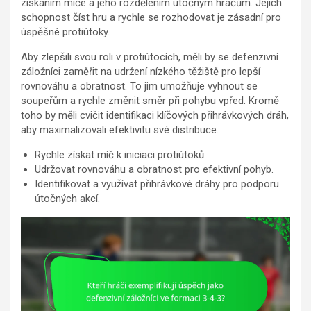
získáním míče a jeho rozdělením útočným hráčům. Jejich
schopnost číst hru a rychle se rozhodovat je zásadní pro
úspěšné protiútoky.
Aby zlepšili svou roli v protiútocích, měli by se defenzivní
záložníci zaměřit na udržení nízkého těžiště pro lepší
rovnováhu a obratnost. To jim umožňuje vyhnout se
soupeřům a rychle změnit směr při pohybu vpřed. Kromě
toho by měli cvičit identifikaci klíčových přihrávkových dráh,
aby maximalizovali efektivitu své distribuce.
Rychle získat míč k iniciaci protiútoků.
Udržovat rovnováhu a obratnost pro efektivní pohyb.
Identifikovat a využívat přihrávkové dráhy pro podporu
útočných akcí.