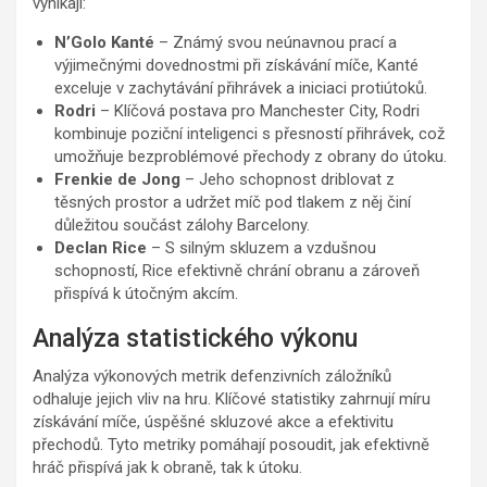
vynikají:
N’Golo Kanté
– Známý svou neúnavnou prací a
výjimečnými dovednostmi při získávání míče, Kanté
exceluje v zachytávání přihrávek a iniciaci protiútoků.
Rodri
– Klíčová postava pro Manchester City, Rodri
kombinuje poziční inteligenci s přesností přihrávek, což
umožňuje bezproblémové přechody z obrany do útoku.
Frenkie de Jong
– Jeho schopnost driblovat z
těsných prostor a udržet míč pod tlakem z něj činí
důležitou součást zálohy Barcelony.
Declan Rice
– S silným skluzem a vzdušnou
schopností, Rice efektivně chrání obranu a zároveň
přispívá k útočným akcím.
Analýza statistického výkonu
Analýza výkonových metrik defenzivních záložníků
odhaluje jejich vliv na hru. Klíčové statistiky zahrnují míru
získávání míče, úspěšné skluzové akce a efektivitu
přechodů. Tyto metriky pomáhají posoudit, jak efektivně
hráč přispívá jak k obraně, tak k útoku.