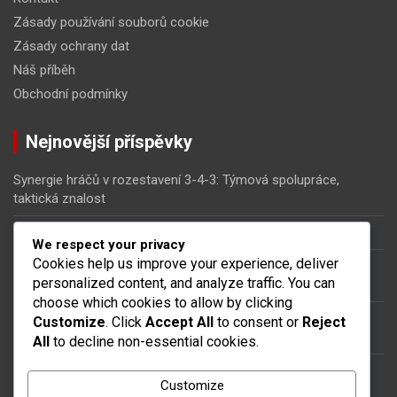
Zásady používání souborů cookie
Zásady ochrany dat
Náš příběh
Obchodní podmínky
Nejnovější příspěvky
Synergie hráčů v rozestavení 3-4-3: Týmová spolupráce,
taktická znalost
3-4-3 Formace: Pozicování hráčů, rozestavení, šířka
We respect your privacy
Cookies help us improve your experience, deliver
Centrální záložníci v rozestavení 3-4-3: Tvorba hry, defenzivní
personalized content, and analyze traffic. You can
pokrytí
choose which cookies to allow by clicking
Útočníci v rozestavení 3-4-3: Pozicování, Střelba na branku,
Customize
. Click
Accept All
to consent or
Reject
Tlak na soupeře
All
to decline non-essential cookies.
3-4-3 Taktika: Standardní situace, Strategie rohů, Přípravy na
Customize
přímé kopy