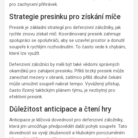
pro zachycení přihrávek.
Strategie presinku pro získání míče
Presink je základní strategií pro defenzivní záložníky, jak
rychle znovu získat míč. Koordinovaný presink zahrnuje
spolupráci se spoluhráči, aby se uzavřel prostor a donutil
soupeře k rychlým rozhodnutím. To často vede k chybám,
které lze využít.
Defenzivní záložníci by měli být také vědomi správných
okamžiků pro zahájení presinku. Příliš brzký presink může
zanechat mezery v obraně, zatímco příliš dlouhé čekání
může umožnit soupeři nabrat tempo. Vyvážený přístup,
často řízený taktickým plánem týmu, je nezbytný pro
efektivní presink.
Důležitost anticipace a čtení hry
Anticipace je klíčová dovednost pro defenzivní záložníky,
která jim umožňuje předpovědět další pohyb soupeře. Tato
dovednost se vyvíjí zkušeností a hlubokým porozuměním