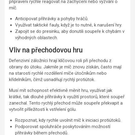
připraveni rychle reagovat na zachycení nebo vyzvání o
míč.
Anticipovat přihrávky a pohyby hráčů.
Využívat taktické fauly, když je to nutné, k narušení hry.
Zapojit se do presinku, aby donutili soupeře k chybám v
výhodných oblastech.
Vliv na přechodovou hru
Defenzivní záložníci hrají klíčovou roli při přechodu z
obrany do útoku. Jakmile je míč znovu získán, často mají
na starosti rychlé rozdělení míče útočníkům nebo
křídelníkům, čímž usnadňují rychlý protiútok.
Musí mít schopnost efektivně měnit hru, využívat jak
krátké, tak dlouhé přihrávky k využití prostorů, které soupeř
zanechal. Tento rychlý přechod může soupeře překvapit a
vytvořit příležitosti k vstřelení gólu.
Rozpoznat, kdy rychle uvolnit míč k iniciaci protiútoků.
Podporovat spoluhráče poskytováním možností
přihrávky během přechodů.