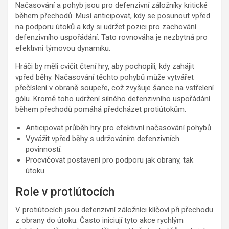
Načasování a pohyb jsou pro defenzivní záložníky kritické
během přechodů. Musí anticipovat, kdy se posunout vpřed
na podporu útoků a kdy si udržet pozici pro zachování
defenzivního uspořádání. Tato rovnováha je nezbytná pro
efektivní týmovou dynamiku.
Hráči by měli cvičit čtení hry, aby pochopili, kdy zahájit
vpřed běhy. Načasování těchto pohybů může vytvářet
přečíslení v obraně soupeře, což zvyšuje šance na vstřelení
gólu. Kromě toho udržení silného defenzivního uspořádání
během přechodů pomáhá předcházet protiútokům.
Anticipovat průběh hry pro efektivní načasování pohybů.
Vyvážit vpřed běhy s udržováním defenzivních
povinností.
Procvičovat postavení pro podporu jak obrany, tak
útoku.
Role v protiútocích
V protiútocích jsou defenzivní záložníci klíčoví při přechodu
z obrany do útoku. Často iniciují tyto akce rychlým