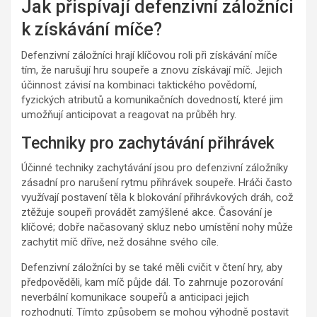
Jak přispívají defenzivní záložníci
k získávání míče?
Defenzivní záložníci hrají klíčovou roli při získávání míče
tím, že narušují hru soupeře a znovu získávají míč. Jejich
účinnost závisí na kombinaci taktického povědomí,
fyzických atributů a komunikačních dovedností, které jim
umožňují anticipovat a reagovat na průběh hry.
Techniky pro zachytávání přihrávek
Účinné techniky zachytávání jsou pro defenzivní záložníky
zásadní pro narušení rytmu přihrávek soupeře. Hráči často
využívají postavení těla k blokování přihrávkových dráh, což
ztěžuje soupeři provádět zamýšlené akce. Časování je
klíčové; dobře načasovaný skluz nebo umístění nohy může
zachytit míč dříve, než dosáhne svého cíle.
Defenzivní záložníci by se také měli cvičit v čtení hry, aby
předpověděli, kam míč půjde dál. To zahrnuje pozorování
neverbální komunikace soupeřů a anticipaci jejich
rozhodnutí. Tímto způsobem se mohou výhodně postavit