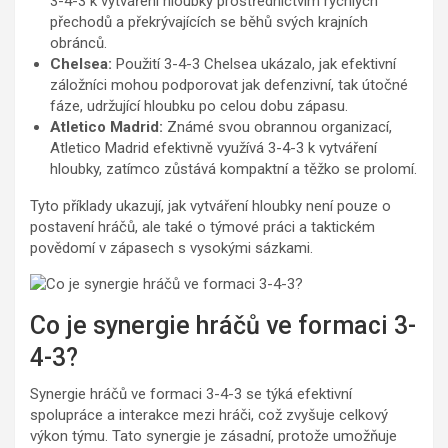
3-4-3 k vytváření hloubky prostřednictvím rychlých
přechodů a překrývajících se běhů svých krajních
obránců.
Chelsea:
Použití 3-4-3 Chelsea ukázalo, jak efektivní
záložníci mohou podporovat jak defenzivní, tak útočné
fáze, udržující hloubku po celou dobu zápasu.
Atletico Madrid:
Známé svou obrannou organizací,
Atletico Madrid efektivně využívá 3-4-3 k vytváření
hloubky, zatímco zůstává kompaktní a těžko se prolomí.
Tyto příklady ukazují, jak vytváření hloubky není pouze o
postavení hráčů, ale také o týmové práci a taktickém
povědomí v zápasech s vysokými sázkami.
Co je synergie hráčů ve formaci 3-
4-3?
Synergie hráčů ve formaci 3-4-3 se týká efektivní
spolupráce a interakce mezi hráči, což zvyšuje celkový
výkon týmu. Tato synergie je zásadní, protože umožňuje