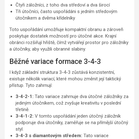
Čtyři záložníci, z toho dva středoví a dva širocí
Tři útočníci, často uspořádáni s jedním středovým
útočníkem a dvěma křídelníky
Toto uspořádání umožňuje kompaktní obranu a zároveň
poskytuje dostatek možností pro útočné akce. Krajní
obránci rozšiřují hřiště, čímž vytvářejí prostor pro záložníky
a útočníky, aby využili obranné slabiny.
Běžné variace formace 3-4-3
I když základní struktura 3-4-3 zůstává konzistentní,
existuje několik variací, které mohou změnit její taktický
přístup. Tyto zahrnují:
3-4-2-1:
Tato variace zahrnuje dva útočné záložníky za
jediným útočníkem, což zvyšuje kreativitu v poslední
třetině.
3-4-1-2:
V tomto uspořádání jeden útočný záložník
podporuje dva útočníky, zaměřuje se na přímější útočný
styl.
3-4-3 s diamantovým středem:
Tato variace