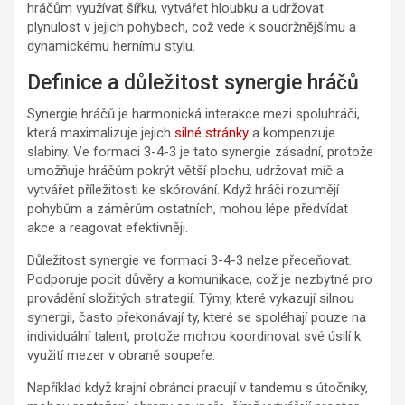
hráčům využívat šířku, vytvářet hloubku a udržovat
plynulost v jejich pohybech, což vede k soudržnějšímu a
dynamickému hernímu stylu.
Definice a důležitost synergie hráčů
Synergie hráčů je harmonická interakce mezi spoluhráči,
která maximalizuje jejich
silné stránky
a kompenzuje
slabiny. Ve formaci 3-4-3 je tato synergie zásadní, protože
umožňuje hráčům pokrýt větší plochu, udržovat míč a
vytvářet příležitosti ke skórování. Když hráči rozumějí
pohybům a záměrům ostatních, mohou lépe předvídat
akce a reagovat efektivněji.
Důležitost synergie ve formaci 3-4-3 nelze přeceňovat.
Podporuje pocit důvěry a komunikace, což je nezbytné pro
provádění složitých strategií. Týmy, které vykazují silnou
synergii, často překonávají ty, které se spoléhají pouze na
individuální talent, protože mohou koordinovat své úsilí k
využití mezer v obraně soupeře.
Například když krajní obránci pracují v tandemu s útočníky,