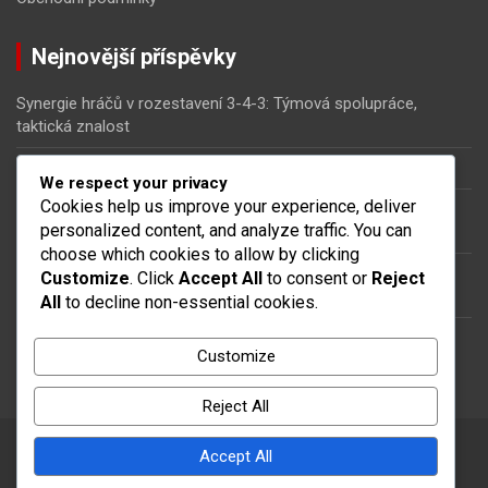
Nejnovější příspěvky
Synergie hráčů v rozestavení 3-4-3: Týmová spolupráce,
taktická znalost
3-4-3 Formace: Pozicování hráčů, rozestavení, šířka
We respect your privacy
Cookies help us improve your experience, deliver
Centrální záložníci v rozestavení 3-4-3: Tvorba hry, defenzivní
personalized content, and analyze traffic. You can
pokrytí
choose which cookies to allow by clicking
Útočníci v rozestavení 3-4-3: Pozicování, Střelba na branku,
Customize
. Click
Accept All
to consent or
Reject
Tlak na soupeře
All
to decline non-essential cookies.
3-4-3 Taktika: Standardní situace, Strategie rohů, Přípravy na
Customize
přímé kopy
Reject All
Accept All
Copyright © 2026
rozkosnipirati.cz
Theme by:
Theme Horse
Proudly Powered by:
WordPress