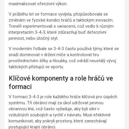
maximalizovat ofenzivní výkon.
V průběhu let se formace vyvíjela, přizpůsobovala se
změnám ve fyzické kondici hráčů a taktickým inovacím.
Trenéři experimentovali s variacemi, což vedlo k různým
interpretacím 3-4-3, které zdůrazňují buď defenzivní
pevnost, nebo útočný styl.
V moderním fotbale se 3-4-3 často používá týmy, které se
snaží dominovat v držení míče a kontrolovat hru
prostřednictvím šířky a hloubky, což odráží neustálý vývoj
taktických přístupů ve sportu.
Klíčové komponenty a role hráčů ve
formaci
V formaci 3-4-3 je role každého hráče klíčová pro úspěch
systému. Tři obránci mají za úkol udržovat pevnou
obrannou linii, což často vyžaduje, aby byli silní v
vzdušných soubojích a rychlí v návratu. Musí efektivně
komunikovat, aby pokryli prostory, které zanechávají
postupující krajní obránci.