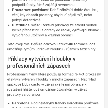
podpořili útoky, čímž zajišťují rovnováhu.
Prostorové povědomí:
Dobří záložníci dobře čtou hru,
vědí, kdy obsadit prostory, aby buď přijali míč, nebo
pokryli defenzivně.
Distribuce míče:
Efektivní přihrávky ze středu mohou
rychle přenést hru z obrany do útoku, využívající hloubku
vytvořenou útočníky a krajními obránci.
Tato dvojí role zvyšuje celkovou efektivitu formace, což
umožňuje týmům udržovat hloubku v různých fázích hry.
Příklady vytváření hloubky v
profesionálních zápasech
Profesionální týmy, které používají formaci 3-4-3, prokázaly
efektivní vytváření hloubky v mnoha zápasech. Například
špičkové kluby často využívají své krajní obránce k
roztažení hřiště, což umožňuje útočníkům využívat
prostory za obranou.
Barcelona:
Pod některými trenéry Barcelona používala