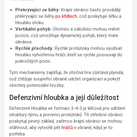
Překrývající se běhy:
Krajní obránci často provádějí
překrývající se běhy
po křídlech
, což poskytuje šířku a
hloubku útoku.
Vertikální pohyb:
Útočníci a záložníci mohou měnit
pozice, což umožňuje dynamický pohyb, který mate
obránce.
Rychlé přechody:
Rychlé protiútoky mohou využívat
hloubku vytvořenou hráči, kteří se rychle posouvají do
pokročilých pozic.
Tyto mechanismy zajišťují, že útočná hra zůstává plynulá,
což ztěžuje soupeřící obraně udržet organizaci a pokrýt
všechny potenciální hrozby.
Defenzivní hloubka a její důležitost
Defenzivní hloubka ve formaci 3-4-3 je klíčová pro udržení
struktury týmu a prevenci protiútoků. Tři středoví obránci
poskytují pevný základ, zatímco krajní obránci se mohou
stáhnout, aby vytvořili pět
hráčů v
obraně, když je to
potřeba.