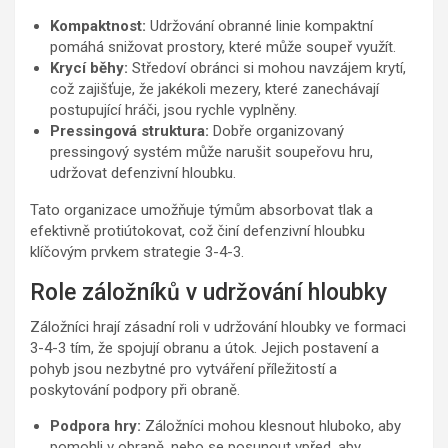
Kompaktnost:
Udržování obranné linie kompaktní
pomáhá snižovat prostory, které může soupeř využít.
Krycí běhy:
Středoví obránci si mohou navzájem krytí,
což zajišťuje, že jakékoli mezery, které zanechávají
postupující hráči, jsou rychle vyplněny.
Pressingová struktura:
Dobře organizovaný
pressingový systém může narušit soupeřovu hru,
udržovat defenzivní hloubku.
Tato organizace umožňuje týmům absorbovat tlak a
efektivně protiútokovat, což činí defenzivní hloubku
klíčovým prvkem strategie 3-4-3.
Role záložníků v udržování hloubky
Záložníci hrají zásadní roli v udržování hloubky ve formaci
3-4-3 tím, že spojují obranu a útok. Jejich postavení a
pohyb jsou nezbytné pro vytváření příležitostí a
poskytování podpory při obraně.
Podpora hry:
Záložníci mohou klesnout hluboko, aby
pomohli v obraně, nebo se posunout vpřed, aby