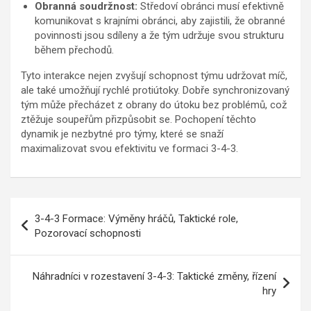
Obranná soudržnost:
Středoví obránci musí efektivně
komunikovat s krajními obránci, aby zajistili, že obranné
povinnosti jsou sdíleny a že tým udržuje svou strukturu
během přechodů.
Tyto interakce nejen zvyšují schopnost týmu udržovat míč,
ale také umožňují rychlé protiútoky. Dobře synchronizovaný
tým může přecházet z obrany do útoku bez problémů, což
ztěžuje soupeřům přizpůsobit se. Pochopení těchto
dynamik je nezbytné pro týmy, které se snaží
maximalizovat svou efektivitu ve formaci 3-4-3.
Post
3-4-3 Formace: Výměny hráčů, Taktické role,
navigation
Pozorovací schopnosti
Náhradníci v rozestavení 3-4-3: Taktické změny, řízení
hry