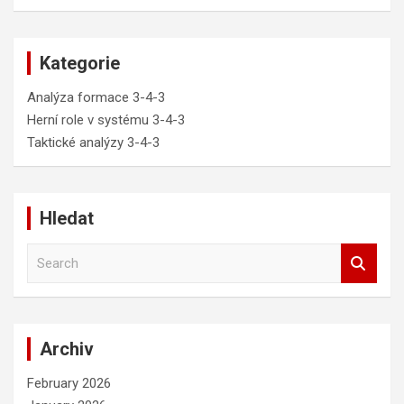
Kategorie
Analýza formace 3-4-3
Herní role v systému 3-4-3
Taktické analýzy 3-4-3
Hledat
S
e
a
r
c
Archiv
h
February 2026