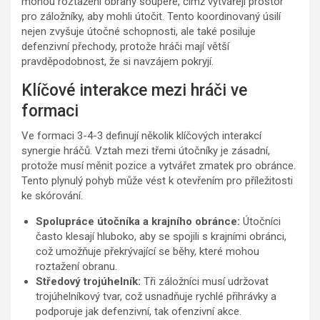
mohou roztažení obrany soupeře, čímž vytvářejí prostor
pro záložníky, aby mohli útočit. Tento koordinovaný úsilí
nejen zvyšuje útočné schopnosti, ale také posiluje
defenzivní přechody, protože hráči mají větší
pravděpodobnost, že si navzájem pokryjí.
Klíčové interakce mezi hráči ve
formaci
Ve formaci 3-4-3 definují několik klíčových interakcí
synergie hráčů. Vztah mezi třemi útočníky je zásadní,
protože musí měnit pozice a vytvářet zmatek pro obránce.
Tento plynulý pohyb může vést k otevřením pro příležitosti
ke skórování.
Spolupráce útočníka a krajního obránce:
Útočníci
často klesají hluboko, aby se spojili s krajními obránci,
což umožňuje překrývající se běhy, které mohou
roztažení obranu.
Středový trojúhelník:
Tři záložníci musí udržovat
trojúhelníkový tvar, což usnadňuje rychlé přihrávky a
podporuje jak defenzivní, tak ofenzivní akce.