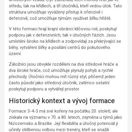
středu, tak na křídlech, a tří útočníků, kteří vedou útok. Tato
struktura umožňuje vyvážený přístup k ofenzivě i
defenzivě, což umožňuje týmům využívat šířku hřiště.
V této formaci hrají krajní obránci klíčovou roli, poskytují
podporu jak v defenzivních, tak v útočných fázích. Jsou
umístěni široko na křídlech a zodpovídají za překrývající se
běhy, vytváření šířky a posílání centrů do pokutového
území.
Záložníci jsou obvykle rozděleni na dva středové hráče a
dva široké hráče, což umožňuje plynulý pohyb a rychlé
přechody. Útočníci mohou mít různý styl, přičemž jeden
často působí jako středový útočník, zatímco ostatní
poskytují podporu a vytvářejí prostor.
Historický kontext a vývoj formace
Formace 3-4-3 má své kořeny na počátku 20. století, ale
získala na významu v 70. a 80. letech, zejména u týmů jako
Nizozemsko a Brazílie. Její flexibilita a útočný potenciál ji
učinily oblíbenou volbou mezi trenéry, kteří se snažili