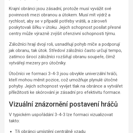
Krajní obránci jsou zásadní, protože musí vyvážit své
povinnosti mezi obranou a útokem. Musí mít výdrž a
rychlost, aby se v případě potřeby vrátili, a zároveň
poskytovali šířku v útoku. Jejich schopnost posílat přesné
centry může výrazně zvýšit ofenzivní schopnosti týmu.
Záložníci hrají dvojí roli, usnadňují pohyb míče a podporují
jak obranu, tak útok. Středoví záložníci často určují tempo,
zatímco širocí záložníci rozšiřují obranu soupeře, čímž
vytvářejí mezery pro útočníky.
Útočníci ve formaci 3-4-3 jsou obvykle univerzální hráči,
kteří mohou měnit pozice, což umožňuje plynulé útočné
pohyby. Jejich schopnost vyvíjet tlak na obránce a vytvářet
příležitosti ke skórování je zásadní pro efektivitu formace.
Vizuální znázornění postavení hráčů
V typickém uspořádání 3-4-3 lze formaci vizualizovat
takto:
Tři obránci umístění centrálně vzadu