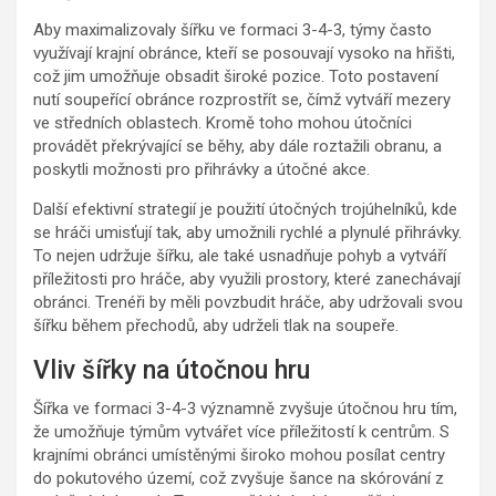
Aby maximalizovaly šířku ve formaci 3-4-3, týmy často
využívají krajní obránce, kteří se posouvají vysoko na hřišti,
což jim umožňuje obsadit široké pozice. Toto postavení
nutí soupeřící obránce rozprostřít se, čímž vytváří mezery
ve středních oblastech. Kromě toho mohou útočníci
provádět překrývající se běhy, aby dále roztažili obranu, a
poskytli možnosti pro přihrávky a útočné akce.
Další efektivní strategií je použití útočných trojúhelníků, kde
se hráči umisťují tak, aby umožnili rychlé a plynulé přihrávky.
To nejen udržuje šířku, ale také usnadňuje pohyb a vytváří
příležitosti pro hráče, aby využili prostory, které zanechávají
obránci. Trenéři by měli povzbudit hráče, aby udržovali svou
šířku během přechodů, aby udrželi tlak na soupeře.
Vliv šířky na útočnou hru
Šířka ve formaci 3-4-3 významně zvyšuje útočnou hru tím,
že umožňuje týmům vytvářet více příležitostí k centrům. S
krajními obránci umístěnými široko mohou posílat centry
do pokutového území, což zvyšuje šance na skórování z