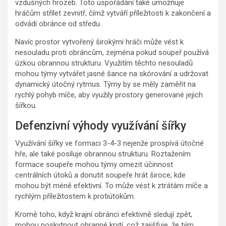
vzdušných hrozeb. Toto uspořádání také umožňuje
hráčům střílet zevnitř, čímž vytváří příležitosti k zakončení a
odvádí obránce od středu.
Navíc prostor vytvořený širokými hráči může vést k
nesouladu proti obráncům, zejména pokud soupeř používá
úzkou obrannou strukturu. Využitím těchto nesouladů
mohou týmy vytvářet jasné šance na skórování a udržovat
dynamický útočný rytmus. Týmy by se měly zaměřit na
rychlý pohyb míče, aby využily prostory generované jejich
šířkou.
Defenzivní výhody využívání šířky
Využívání šířky ve formaci 3-4-3 nejenže prospívá útočné
hře, ale také posiluje obrannou strukturu. Roztažením
formace soupeře mohou týmy omezit účinnost
centrálních útoků a donutit soupeře hrát široce, kde
mohou být méně efektivní. To může vést k ztrátám míče a
rychlým příležitostem k protiútokům.
Kromě toho, když krajní obránci efektivně sledují zpět,
mohou poskytnout obranné krytí, což zajišťuje, že tým