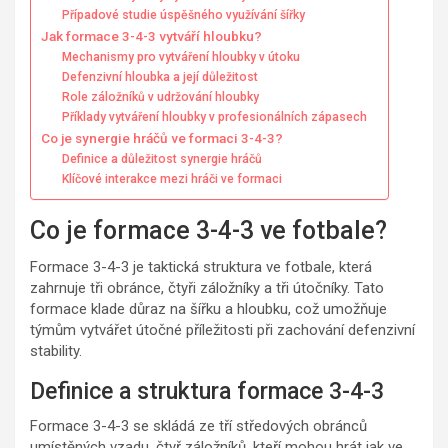
Případové studie úspěšného využívání šířky
Jak formace 3-4-3 vytváří hloubku?
Mechanismy pro vytváření hloubky v útoku
Defenzivní hloubka a její důležitost
Role záložníků v udržování hloubky
Příklady vytváření hloubky v profesionálních zápasech
Co je synergie hráčů ve formaci 3-4-3?
Definice a důležitost synergie hráčů
Klíčové interakce mezi hráči ve formaci
Co je formace 3-4-3 ve fotbale?
Formace 3-4-3 je taktická struktura ve fotbale, která
zahrnuje tři obránce, čtyři záložníky a tři útočníky. Tato
formace klade důraz na šířku a hloubku, což umožňuje
týmům vytvářet útočné příležitosti při zachování defenzivní
stability.
Definice a struktura formace 3-4-3
Formace 3-4-3 se skládá ze tří středových obránců
umístěných vzadu, čtyř záložníků, kteří mohou hrát jak ve