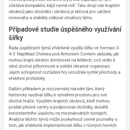
zůstává kompaktní, když nemá míč. Tato dvojí role krajních
obránců jako útočníků i obránců je klíčová pro udržení
rovnováhy a stability celkové struktury týmu.
Případové studie úspěšného využívání
šířky
Řada úspěšných týmů efektivně využila šířku ve formaci 3-
4-3. Například Chelsea pod Antoniem Contem ukázala, jak
mohou krajní obránci dominovat na křídlech, což vedlo k
silné útočné přítomnosti a solidní obranné organizaci.
Jejich schopnost roztažení hry umožnila rychlé přechody a
efektivní protiútoky.
Dalším příkladem je nizozemský národní tým, který
historicky využíval šířku k vytváření prostoru pro své
útočné hráče. Využitím krajních obránců, kteří mohou
posílat přesné centry a podporovat útočníky, dosáhli
konzistentního úspěchu na mezinárodních turnajích.
Analýza těchto týmů může poskytnout cenné poznatky o
tom, jak efektivně implementovat šířku v různých herních